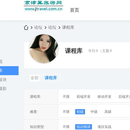
首页
论坛
论坛
课程库
课程库
今日:
0
|
主题:
0
京
»
›
›
流
库
全部
课程库
版块
摄影
课程库:
不限
前端开发
移动开发
后端开
津
难度:
不限
初级
中级
高级
知识类型:
不限
知识精讲
项目实战