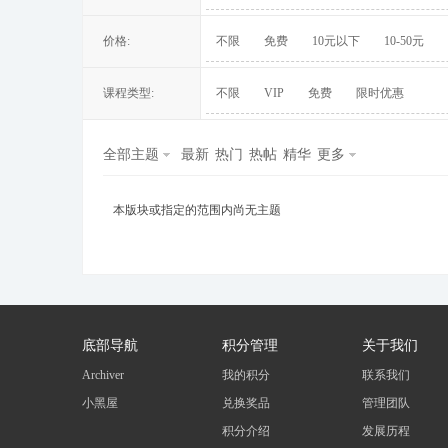
价格:
不限
免费
10元以下
10-50元
课程类型:
不限
VIP
免费
限时优惠
冀
全部主题
最新
热门
热帖
精华
更多
本版块或指定的范围内尚无主题
旅
底部导航
积分管理
关于我们
Archiver
我的积分
联系我们
小黑屋
兑换奖品
管理团队
积分介绍
发展历程