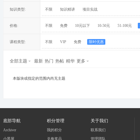
知识类型:
不限
知识精讲
项目实战
价格:
不限
免费
10元以下
10-50元
51-100元
冀
课程类型:
不限
VIP
免费
限时优惠
全部主题
最新
热门
热帖
精华
更多
本版块或指定的范围内尚无主题
旅
底部导航
积分管理
关于我们
Archiver
我的积分
联系我们
小黑屋
兑换奖品
管理团队