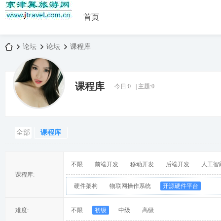
首页
论坛
论坛
课程库
课程库
今日:
0
|
主题:
0
京
»
›
›
全部
课程库
不限
前端开发
移动开发
后端开发
人工智
课程库:
硬件架构
物联网操作系统
开源硬件平台
津
难度:
不限
初级
中级
高级