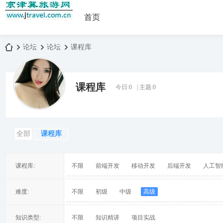
首页
论坛
论坛
课程库
课程库
今日:
0
|
主题:
0
京
»
›
›
全部
课程库
课程库:
不限
前端开发
移动开发
后端开发
人工智
津
难度:
不限
初级
中级
高级
知识类型:
不限
知识精讲
项目实战