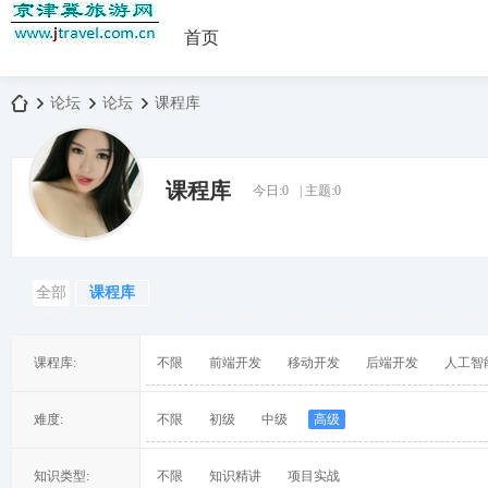
首页
论坛
论坛
课程库
课程库
今日:
0
|
主题:
0
京
»
›
›
全部
课程库
课程库:
不限
前端开发
移动开发
后端开发
人工智
津
难度:
不限
初级
中级
高级
知识类型:
不限
知识精讲
项目实战