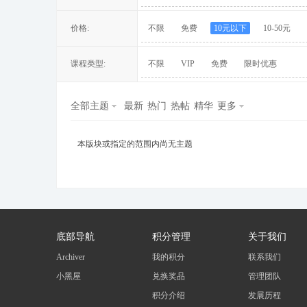
价格:
不限
免费
10元以下
10-50元
课程类型:
不限
VIP
免费
限时优惠
冀
全部主题
最新
热门
热帖
精华
更多
本版块或指定的范围内尚无主题
旅
底部导航
积分管理
关于我们
Archiver
我的积分
联系我们
小黑屋
兑换奖品
管理团队
积分介绍
发展历程