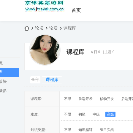
首页
论坛
论坛
课程库
课程库
今日:
0
|
主题:
0
京
»
›
›
流
库
全部
课程库
版块
摄影
课程库:
不限
前端开发
移动开发
后端开
津
难度:
不限
初级
中级
高级
知识类型:
不限
知识精讲
项目实战