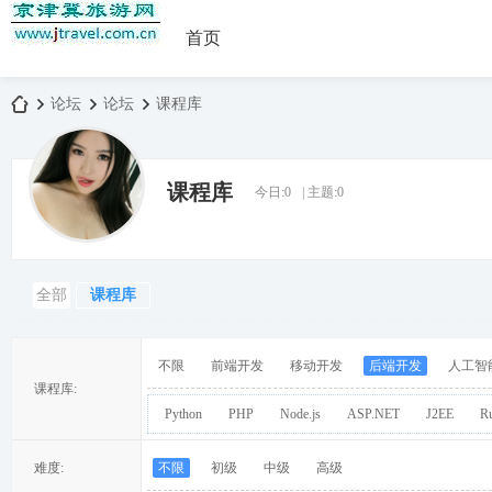
首页
论坛
论坛
课程库
课程库
今日:
0
|
主题:
0
京
»
›
›
全部
课程库
不限
前端开发
移动开发
后端开发
人工智
课程库:
Python
PHP
Node.js
ASP.NET
J2EE
R
津
难度:
不限
初级
中级
高级