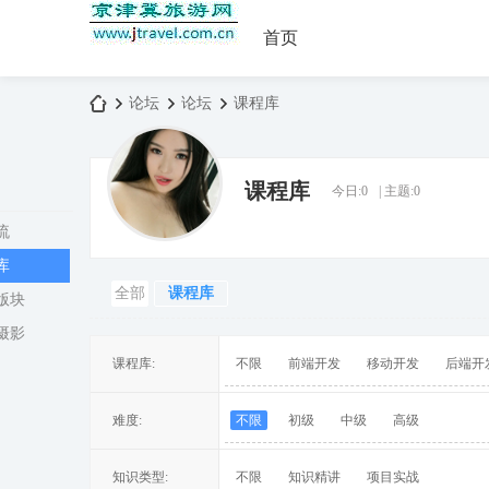
首页
论坛
论坛
课程库
课程库
今日:
0
|
主题:
0
京
»
›
›
流
库
全部
课程库
版块
摄影
课程库:
不限
前端开发
移动开发
后端开
津
难度:
不限
初级
中级
高级
知识类型:
不限
知识精讲
项目实战