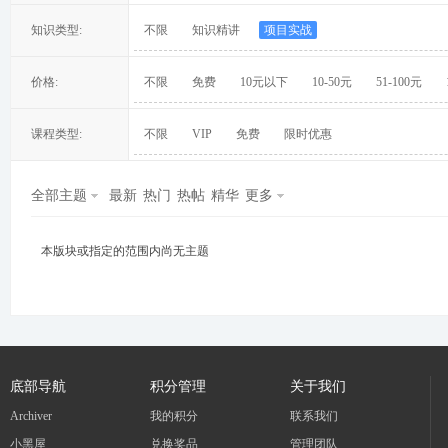
知识类型:
不限
知识精讲
项目实战
价格:
不限
免费
10元以下
10-50元
51-100元
冀
课程类型:
不限
VIP
免费
限时优惠
全部主题
最新
热门
热帖
精华
更多
本版块或指定的范围内尚无主题
旅
底部导航
积分管理
关于我们
Archiver
我的积分
联系我们
小黑屋
兑换奖品
管理团队