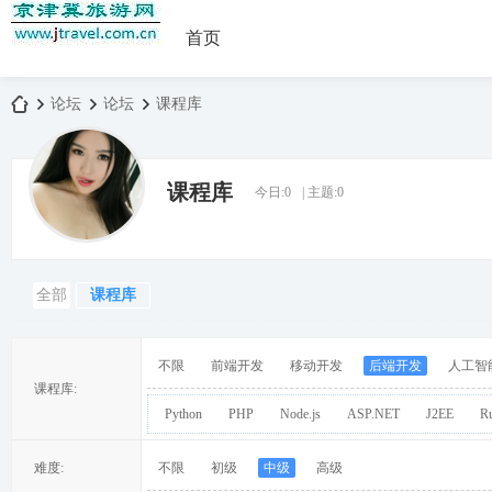
首页
论坛
论坛
课程库
课程库
今日:
0
|
主题:
0
京
»
›
›
全部
课程库
不限
前端开发
移动开发
后端开发
人工智
课程库:
Python
PHP
Node.js
ASP.NET
J2EE
R
津
难度:
不限
初级
中级
高级