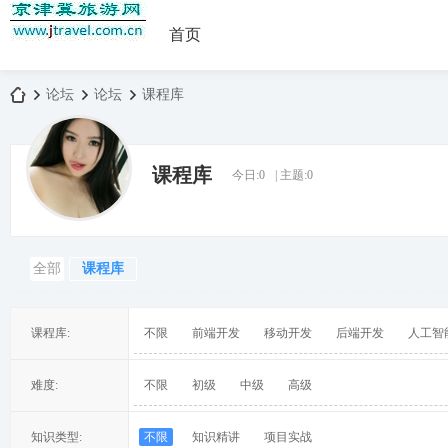
首页
论坛
论坛
课程库
课程库
今日:
0
|
主题:
0
京
»
›
›
全部
课程库
课程库:
不限
前端开发
移动开发
后端开发
人工智
津
难度:
不限
初级
中级
高级
知识类型:
不限
知识精讲
项目实战