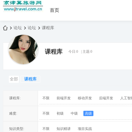
首页
论坛
论坛
课程库
课程库
今日:
0
|
主题:
0
京
»
›
›
全部
课程库
课程库:
不限
前端开发
移动开发
后端开发
人工智
津
难度:
不限
初级
中级
高级
知识类型:
不限
知识精讲
项目实战