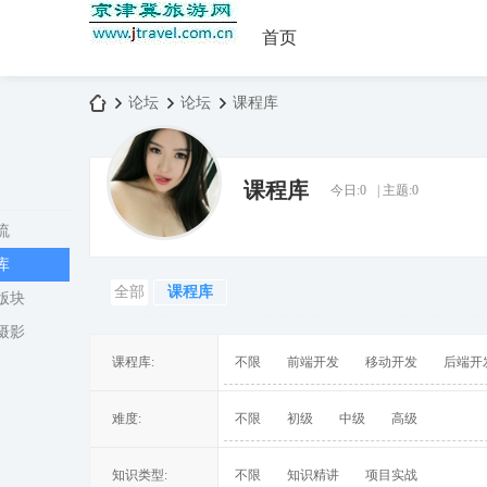
首页
论坛
论坛
课程库
课程库
今日:
0
|
主题:
0
京
»
›
›
流
库
全部
课程库
版块
摄影
课程库:
不限
前端开发
移动开发
后端开
津
难度:
不限
初级
中级
高级
知识类型:
不限
知识精讲
项目实战