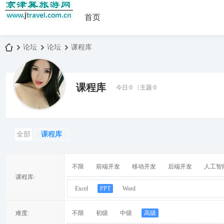
首页
论坛
论坛
课程库
课程库
今日:
0
|
主题:
0
京
»
›
›
全部
课程库
不限
前端开发
移动开发
后端开发
人工智
课程库:
Excel
PPT
Word
津
难度:
不限
初级
中级
高级