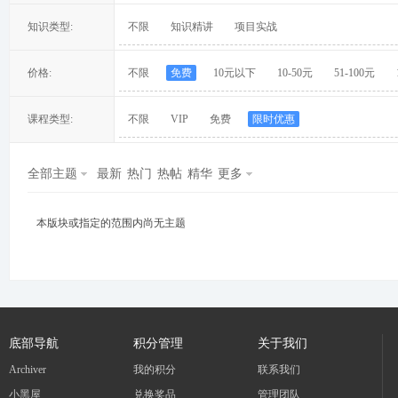
知识类型:
不限
知识精讲
项目实战
价格:
不限
免费
10元以下
10-50元
51-100元
冀
课程类型:
不限
VIP
免费
限时优惠
全部主题
最新
热门
热帖
精华
更多
本版块或指定的范围内尚无主题
旅
底部导航
积分管理
关于我们
Archiver
我的积分
联系我们
小黑屋
兑换奖品
管理团队