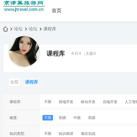
首页
论坛
论坛
课程库
课程库
今日:
0
|
主题:
0
京
»
›
›
全部
课程库
课程库:
不限
前端开发
移动开发
后端开发
人工智
津
难度:
不限
初级
中级
高级
知识类型:
不限
知识精讲
项目实战