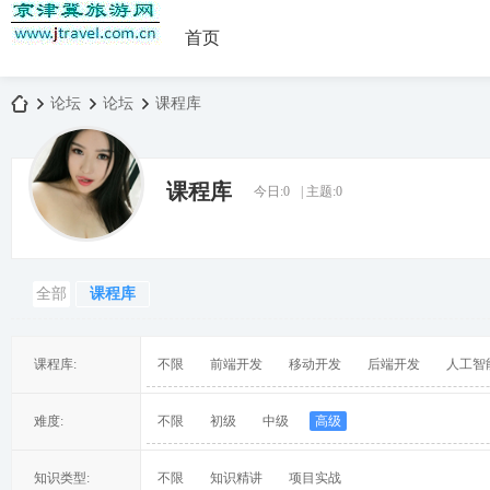
首页
论坛
论坛
课程库
课程库
今日:
0
|
主题:
0
京
»
›
›
全部
课程库
课程库:
不限
前端开发
移动开发
后端开发
人工智
津
难度:
不限
初级
中级
高级
知识类型:
不限
知识精讲
项目实战