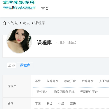
首页
论坛
论坛
课程库
课程库
今日:
0
|
主题:
0
京
»
›
›
全部
课程库
不限
前端开发
移动开发
后端开发
人工智
课程库:
硬件架构
物联网操作系统
开源硬件平台
津
难度:
不限
初级
中级
高级