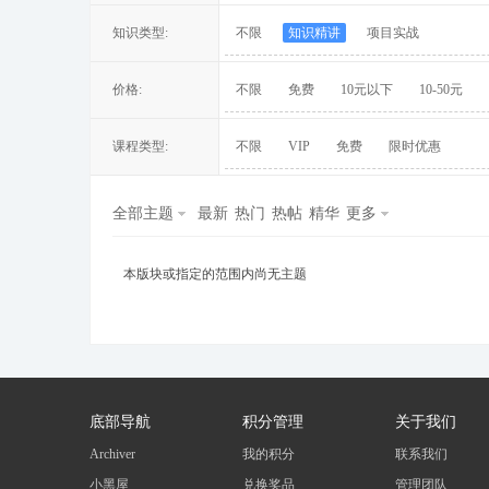
知识类型:
不限
知识精讲
项目实战
价格:
不限
免费
10元以下
10-50元
冀
课程类型:
不限
VIP
免费
限时优惠
全部主题
最新
热门
热帖
精华
更多
本版块或指定的范围内尚无主题
旅
底部导航
积分管理
关于我们
Archiver
我的积分
联系我们
小黑屋
兑换奖品
管理团队