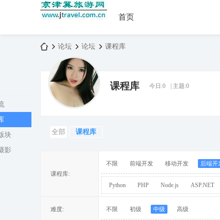
首页
论坛
论坛
课程库
课程库
今日:
0
|
主题:
0
京
»
›
›
流
库
全部
课程库
版块
摄影
不限
前端开发
移动开发
后端开
课程库:
Python
PHP
Node.js
ASP.NET
津
难度:
不限
初级
中级
高级