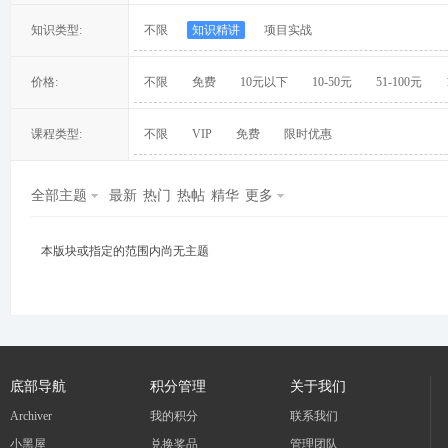
知识类型:
不限
知识精讲
项目实战
价格:
不限
免费
10元以下
10-50元
51-100元
冀
课程类型:
不限
VIP
免费
限时优惠
全部主题
最新
热门
热帖
精华
更多
本版块或指定的范围内尚无主题
旅
底部导航
积分管理
关于我们
Archiver
我的积分
联系我们
小黑屋
兑换奖品
管理团队