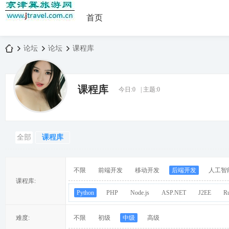
首页
论坛
论坛
课程库
课程库
今日:
0
|
主题:
0
京
»
›
›
全部
课程库
不限
前端开发
移动开发
后端开发
人工智
课程库:
Python
PHP
Node.js
ASP.NET
J2EE
R
津
难度:
不限
初级
中级
高级