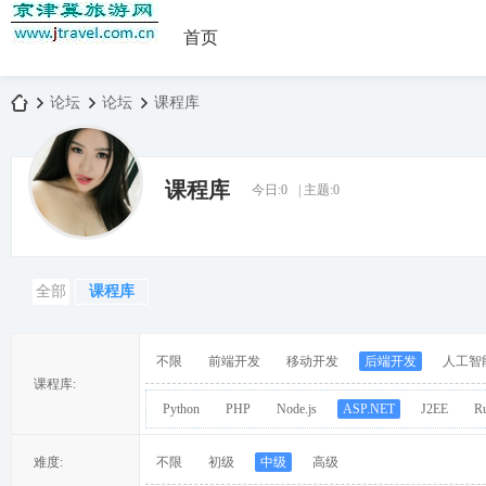
首页
论坛
论坛
课程库
课程库
今日:
0
|
主题:
0
京
»
›
›
全部
课程库
不限
前端开发
移动开发
后端开发
人工智
课程库:
Python
PHP
Node.js
ASP.NET
J2EE
R
津
难度:
不限
初级
中级
高级