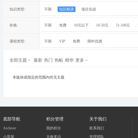
知识类型:
不限
知识精讲
项目实战
价格:
不限
免费
10元以下
10-50元
51-100元
冀
课程类型:
不限
VIP
免费
限时优惠
全部主题
最新
热门
热帖
精华
更多
本版块或指定的范围内尚无主题
旅
底部导航
积分管理
关于我们
Archiver
我的积分
联系我们
小黑屋
兑换奖品
管理团队