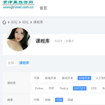
首页
论坛
论坛
课程库
课程库
今日:
0
|
主题:
0
京
»
›
›
全部
课程库
不限
前端开发
移动开发
后端开发
人工智
课程库:
Python
PHP
Node.js
ASP.NET
J2EE
R
津
难度:
不限
初级
中级
高级