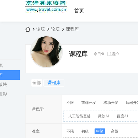
首页
论坛
论坛
课程库
课程库
今日:
0
|
主题:
0
京
»
›
›
流
库
全部
课程库
版块
摄影
不限
前端开发
移动开发
后端开
课程库:
人工智能基础
微软AI
百度AI
津
难度:
不限
初级
中级
高级