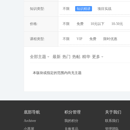
知识类型:
不限
知识精讲
项目实战
价格:
不限
免费
10元以下
10-50元
冀
课程类型:
不限
VIP
免费
限时优惠
全部主题
最新
热门
热帖
精华
更多
本版块或指定的范围内尚无主题
旅
底部导航
积分管理
关于我们
Archiver
我的积分
联系我们
小黑屋
兑换奖品
管理团队