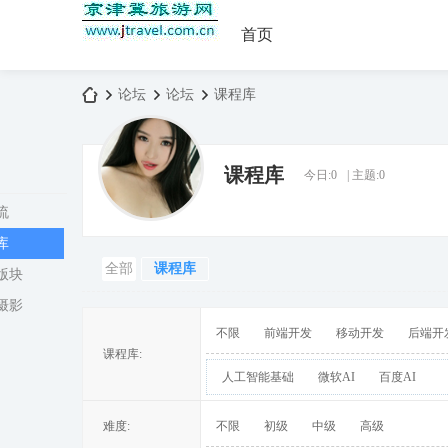
首页
论坛
论坛
课程库
课程库
今日:
0
|
主题:
0
京
»
›
›
流
库
全部
课程库
版块
摄影
不限
前端开发
移动开发
后端开
课程库:
人工智能基础
微软AI
百度AI
津
难度:
不限
初级
中级
高级