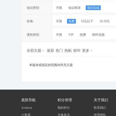
知识类型:
不限
知识精讲
项目实战
价格:
不限
免费
10元以下
10-50元
冀
课程类型:
不限
VIP
免费
限时优惠
全部主题
最新
热门
热帖
精华
更多
本版块或指定的范围内尚无主题
旅
底部导航
积分管理
关于我们
Archiver
我的积分
联系我们
小黑屋
兑换奖品
管理团队