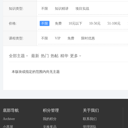
知识类型:
不限
知识精讲
项目实战
价格:
不限
免费
10元以下
10-50元
51-100元
冀
课程类型:
不限
VIP
免费
限时优惠
全部主题
最新
热门
热帖
精华
更多
本版块或指定的范围内尚无主题
旅
底部导航
积分管理
关于我们
Archiver
我的积分
联系我们
小黑屋
兑换奖品
管理团队