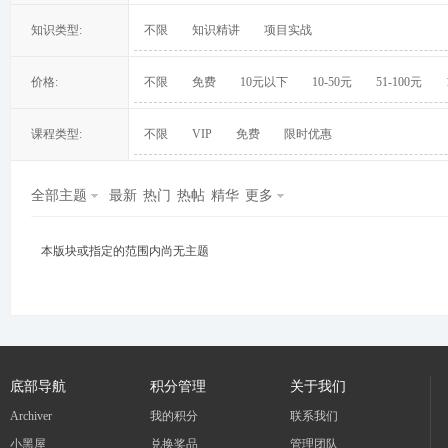
知识类型:
不限
知识精讲
项目实战
价格:
不限
免费
10元以下
10-50元
51-100元
冀
课程类型:
不限
VIP
免费
限时优惠
全部主题
最新
热门
热帖
精华
更多
本版块或指定的范围内尚无主题
旅
底部导航
积分管理
关于我们
Archiver
我的积分
联系我们
小黑屋
兑换奖品
管理团队