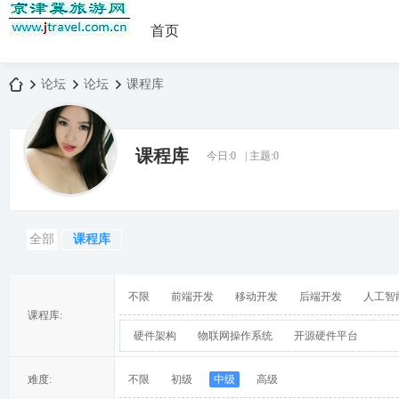
首页
论坛
论坛
课程库
课程库
今日:
0
|
主题:
0
京
»
›
›
全部
课程库
不限
前端开发
移动开发
后端开发
人工智
课程库:
硬件架构
物联网操作系统
开源硬件平台
津
难度:
不限
初级
中级
高级