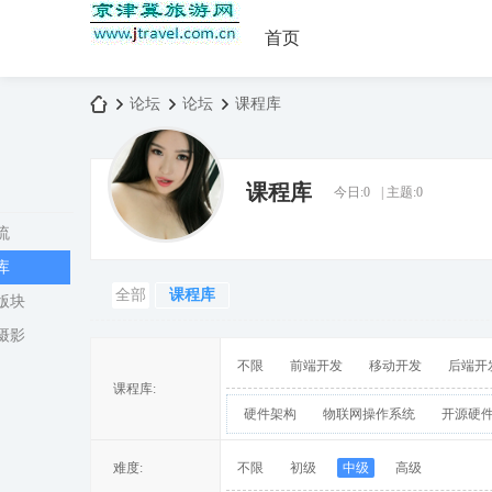
首页
论坛
论坛
课程库
课程库
今日:
0
|
主题:
0
京
»
›
›
流
库
全部
课程库
版块
摄影
不限
前端开发
移动开发
后端开
课程库:
硬件架构
物联网操作系统
开源硬
津
难度:
不限
初级
中级
高级