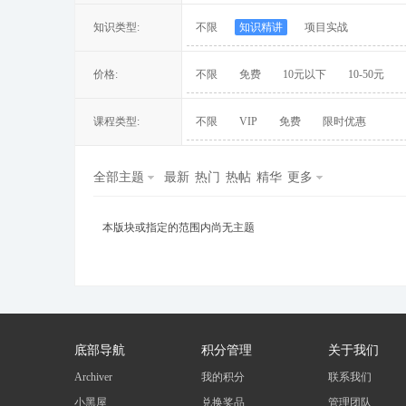
知识类型:
不限
知识精讲
项目实战
价格:
不限
免费
10元以下
10-50元
冀
课程类型:
不限
VIP
免费
限时优惠
全部主题
最新
热门
热帖
精华
更多
本版块或指定的范围内尚无主题
旅
底部导航
积分管理
关于我们
Archiver
我的积分
联系我们
小黑屋
兑换奖品
管理团队