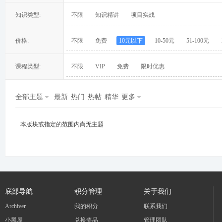
知识类型:
不限
知识精讲
项目实战
价格:
不限
免费
10元以下
10-50元
51-100元
冀
课程类型:
不限
VIP
免费
限时优惠
全部主题
最新
热门
热帖
精华
更多
本版块或指定的范围内尚无主题
旅
底部导航
积分管理
关于我们
Archiver
我的积分
联系我们
小黑屋
兑换奖品
管理团队