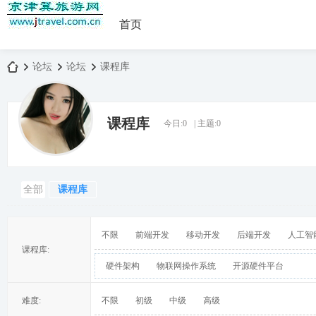
首页
论坛
论坛
课程库
课程库
今日:
0
|
主题:
0
京
»
›
›
全部
课程库
不限
前端开发
移动开发
后端开发
人工智
课程库:
硬件架构
物联网操作系统
开源硬件平台
津
难度:
不限
初级
中级
高级