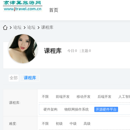
首页
论坛
论坛
课程库
课程库
今日:
0
|
主题:
0
京
»
›
›
全部
课程库
不限
前端开发
移动开发
后端开发
人工智
课程库:
硬件架构
物联网操作系统
开源硬件平台
津
难度:
不限
初级
中级
高级