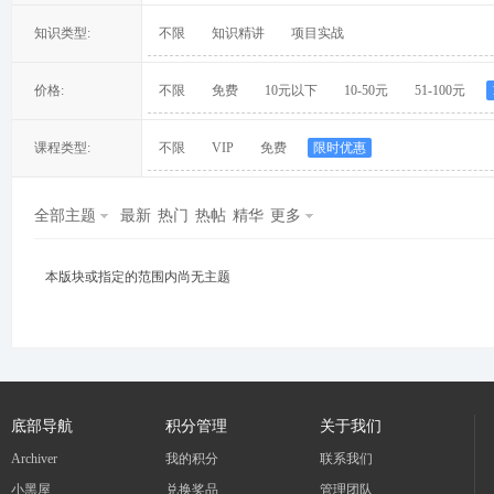
知识类型:
不限
知识精讲
项目实战
价格:
不限
免费
10元以下
10-50元
51-100元
冀
课程类型:
不限
VIP
免费
限时优惠
全部主题
最新
热门
热帖
精华
更多
本版块或指定的范围内尚无主题
旅
底部导航
积分管理
关于我们
Archiver
我的积分
联系我们
小黑屋
兑换奖品
管理团队