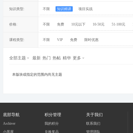
知识类型:
不限
知识精讲
项目实战
价格:
不限
免费
10元以下
10-50元
51-100元
冀
课程类型:
不限
VIP
免费
限时优惠
全部主题
最新
热门
热帖
精华
更多
本版块或指定的范围内尚无主题
旅
底部导航
积分管理
关于我们
Archiver
我的积分
联系我们
小黑屋
兑换奖品
管理团队