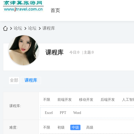
首页
论坛
论坛
课程库
课程库
今日:
0
|
主题:
0
京
»
›
›
全部
课程库
不限
前端开发
移动开发
后端开发
人工智
课程库:
Excel
PPT
Word
津
难度:
不限
初级
中级
高级