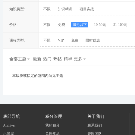
知识类型:
不限
知识精讲
项目实战
价格:
不限
免费
10元以下
10-50元
51-100元
冀
课程类型:
不限
VIP
免费
限时优惠
全部主题
最新
热门
热帖
精华
更多
本版块或指定的范围内尚无主题
旅
底部导航
积分管理
关于我们
Archiver
我的积分
联系我们
小黑屋
兑换奖品
管理团队