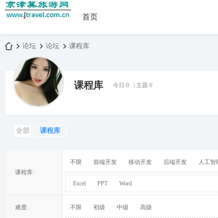
首页
论坛
论坛
课程库
课程库
今日:
0
|
主题:
0
京
»
›
›
全部
课程库
不限
前端开发
移动开发
后端开发
人工智
课程库:
Excel
PPT
Word
津
难度:
不限
初级
中级
高级