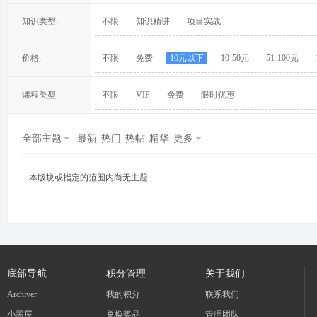
知识类型:
不限
知识精讲
项目实战
价格:
不限
免费
10元以下
10-50元
51-100元
冀
课程类型:
不限
VIP
免费
限时优惠
全部主题
最新
热门
热帖
精华
更多
本版块或指定的范围内尚无主题
旅
底部导航
积分管理
关于我们
Archiver
我的积分
联系我们
小黑屋
兑换奖品
管理团队