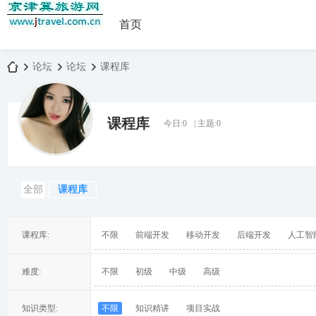
首页
论坛
论坛
课程库
课程库
今日:
0
|
主题:
0
京
»
›
›
全部
课程库
课程库:
不限
前端开发
移动开发
后端开发
人工智
津
难度:
不限
初级
中级
高级
知识类型:
不限
知识精讲
项目实战