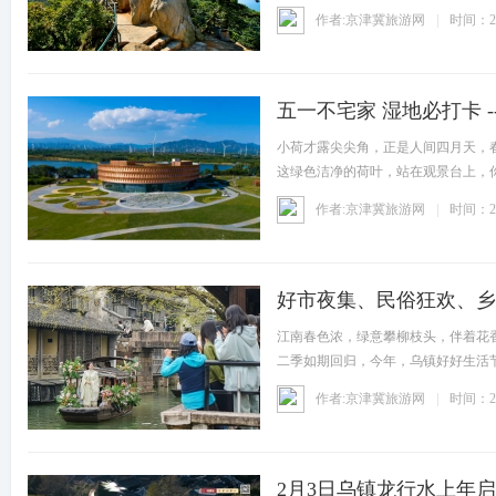
作者:京津冀旅游网
时间：20
五一不宅家 湿地必打卡 -
小荷才露尖尖角，正是人间四月天，
这绿色洁净的荷叶，站在观景台上，
境，
作者:京津冀旅游网
时间：20
好市夜集、民俗狂欢、乡村
江南春色浓，绿意攀柳枝头，伴着花香
二季如期回归，今年，乌镇好好生活节
作者:京津冀旅游网
时间：20
2月3日乌镇龙行水上年