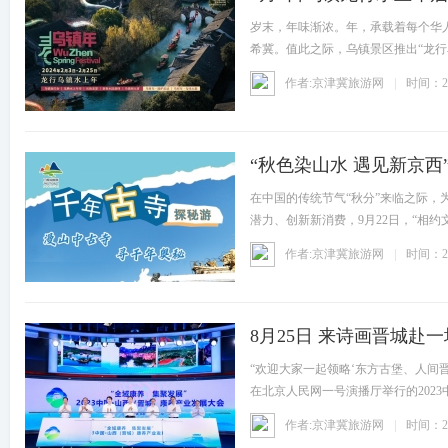
岁末，年味渐浓。年，承载着每个华
希冀。值此之际，乌镇景区推出“龙行
作者:京津冀旅游网
时间：20
“秋色染山水 遇见新京西
在中国的传统节气“秋分”来临之际，
潜力、创新新消费，9月22日，“相
作者:京津冀旅游网
时间：20
8月25日 来诗画晋城赴
“欢迎大家一起领略‘东方古堡、人间
在北京人民网一号演播厅举行的202
作者:京津冀旅游网
时间：20