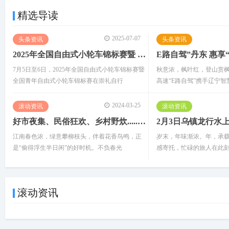
精选导读
2025-07-07
头条资讯
头条资讯
2025年全国自由式小轮车锦标赛暨 全国青年锦标赛在崇礼成功举办
E路自驾”丹东 惠享
7月5日至6日，2025年全国自由式小轮车锦标赛暨
秋意浓，枫叶红，登山赏
全国青年自由式小轮车锦标赛在崇礼自行
高速“E路自驾”携手辽宁智
2024-03-25
滚动资讯
滚动资讯
好市夜集、民俗狂欢、乡村野炊......春天该很好，乌镇好好生活节
江南春色浓，绿意攀柳枝头，伴着花香鸟鸣，正
岁末，年味渐浓。年，承
是“偷得浮生半日闲”的好时机。不负春光
感寄托，忙碌的旅人在此
滚动资讯