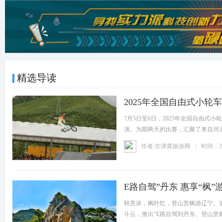
精选导读
2025年全国自由式小轮
7月5日至6日，2025年全国自由
演。为期两天的比赛，汇聚了来自河
场
作者:京津冀旅游网
时间：20
E路自驾”丹东 惠享“枫”
秋意浓，枫叶红，登山赏枫游辽宁。近
斗云，推出“E路自驾到丹东、登山赏