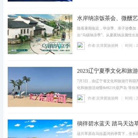
水岸纳凉饭茶会、微醺艺
随着暑期临近，毕业季、亲子游叠加，出
出“乌镇纳凉季”。从夏夜纳凉属性
作者:京津冀旅游网
时间：20
2023辽宁夏季文化和旅
7月5日，由辽宁省文化和旅游厅和葫芦
化和旅游活动暨&#8219;葫芦岛·
作者:京津冀旅游网
时间：20
徜徉碧水蓝天 踏马天边
这片草原在乌拉盖河的孕育下，生长