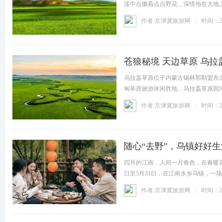
漾中点缀着点点野花，深情地在大地
骏马
作者:京津冀旅游网
时间：20
苍狼秘境 天边草原 乌
乌拉盖草原位于内蒙古锡林郭勒盟东
甸草原旅游休闲胜地。乌拉盖草原因
映、
作者:京津冀旅游网
时间：20
随心“去野”，乌镇好好生
四月的江南，人间一片春色，在春暖
日至5月31日，在江南水乡乌镇，一
留
作者:京津冀旅游网
时间：20