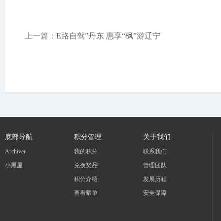
上一篇：
E路自驾”丹东 惠享“枫”游辽宁
底部导航
积分管理
关于我们
Archiver
我的积分
联系我们
小黑屋
兑换奖品
管理团队
积分介绍
发展历程
查看晒单
安全保障