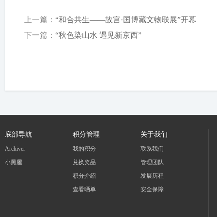
上一篇：
“和合共生——故宫·国博藏文物联展”开幕
下一篇：
“秋色染山水 遇见新京西”
底部导航
积分管理
关于我们
Archiver
我的积分
联系我们
小黑屋
兑换奖品
管理团队
积分介绍
发展历程
查看晒单
安全保障