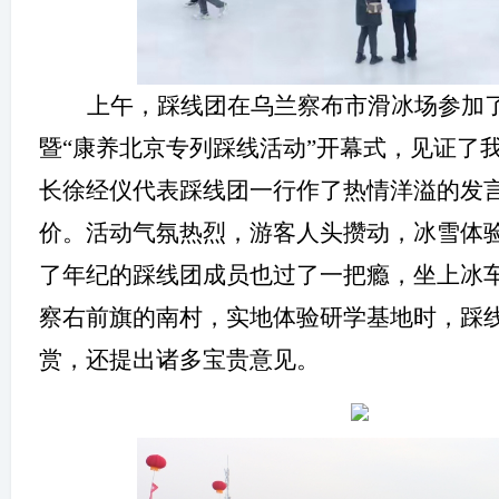
上午，踩线团在乌兰察布市滑冰场参加
暨“康养北京专列踩线活动”开幕式，见证了
长徐经仪
代表踩线团一行作了热情洋溢的发
价
。活动气氛热烈，游客人头攒动，冰雪体
了年纪的踩线团成员也过了一把瘾，坐上冰
察右前旗的南村，实地体验研学基地时，踩
赏，还提出诸多宝贵意见。