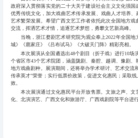
政府深入贯彻落实党的二十大关于建设社会主义文化强国
优秀传统文化，加大戏曲艺术传承发展、戏曲人才培养、
艺术繁荣发展。希望广西文艺工作者依托此次全国地方戏
游
交流，挥洒艺术才情，追逐艺术梦想，勇攀文艺新高峰。
当晚，浙江婺剧艺术研究院为观众奉上2022年全国地
城》《扈家庄》《吕布试马》《大破天门阵》精彩亮相。
本次展演从全国遴选出48个剧目（折子戏）进行10场演
个省区市43个艺术院团，涵盖陇剧、秦腔、越调、豫剧、
地方戏曲剧种。展演期间，还将举办学术研讨、艺术交流和普
传承英才”荣誉；实行低票价政策，促进文化惠民；采取
效。
网
本次展演通过文化惠民平台开放售票。文旅之声、文艺
化、北演演艺、广西文化和旅游厅、广西戏剧院等平台进行线