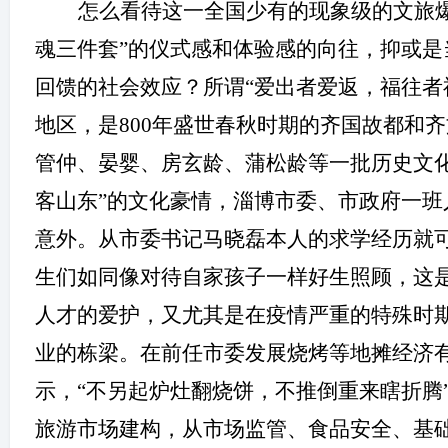
怎么看待这一全国少有的现象级的文旅
魂三件套”的仪式感和体验感的向往，抑或
回馈的社会效应？所谓“爱出者爱返，福往者
地区，是
800
年盛世春秋时期的齐国故都和齐
管仲、晏婴、房玄龄、蒲松龄等一批历史文
客山东”的文化豪情，淄博市委、市政府一
意外。从市委书记马晓磊本人的求学经历就
生们如同像对待自家孩子一样好生照顾，这
人才的爱护，又尤其是在疫情严重的特殊时
业的栋梁。在前任市委发展烧烤等地摊经济
示，“不另起炉灶翻烧饼，不推倒重来瞎折腾
旅游市场建构，从市场监管、食品安全、基