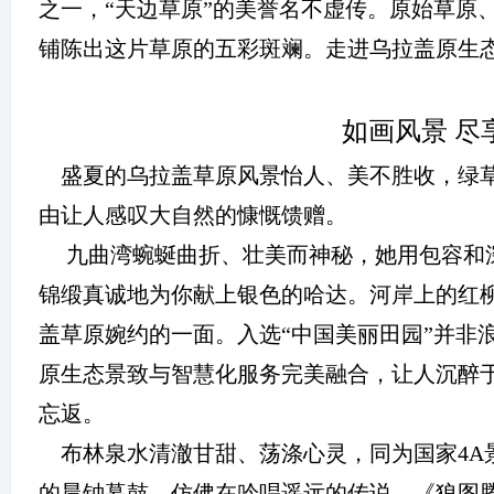
之一，
“
天边草原
”
的美誉名不虚传。原始草原
铺陈出这片草原的五彩斑斓。走进乌拉盖原生
游
如画风景 尽
盛夏的乌拉盖草原风景怡人、美不胜收，绿
由让人感叹大自然的慷慨馈赠。
九曲湾蜿蜒曲折、壮美而神秘，她用包容和
锦缎真诚地为你献上银色的哈达。河岸上的红
网
盖草原婉约的一面。入选
“
中国美丽田园
”
并非
原生态景致与智慧化服务完美融合，让人沉醉
忘返。
布林泉水清澈甘甜、荡涤心灵，同为国家
4A
的晨钟暮鼓，仿佛在吟唱遥远的传说。《狼图