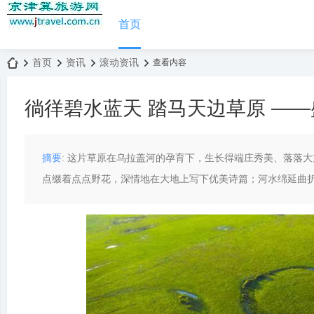
首页
首页
资讯
滚动资讯
查看内容
徜徉碧水蓝天 踏马天边草原 —
京
›
›
›
›
摘要
: 这片草原在乌拉盖河的孕育下，生长得端庄秀美、落落
点缀着点点野花，深情地在大地上写下优美诗篇；河水绵延曲折，
津