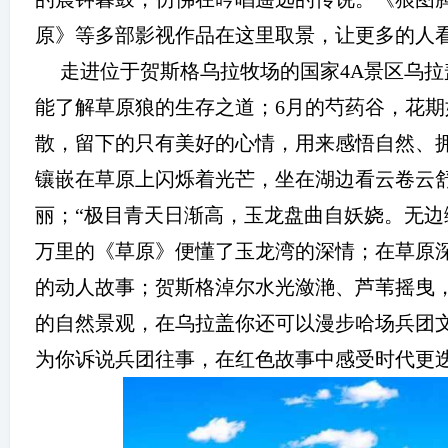
原》等多部影视作品在这里取景，让更多的人
走进位于贺斯格乌拉牧场的国家
4A
景区乌拉
能了解草原狼的生存之道；
6
月的芍药谷，花期
散，留下的只有美好的心情，用来感悟自然、
镶嵌在草原上闪烁着光芒，坐在湖边看云卷云
丽；
“
极目青天日渐高，玉龙盘曲自妖娆。无边
万里的《草原》便懂了玉龙湾的深情；在草原
的动人故事；贺斯格淖尔水光潋滟、芦苇摇曳
的自然景观，在乌拉盖你还可以漫步哈场兵团
为你诉说兵团往事，在红色故事中感受时代更