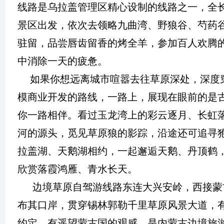
线路是乌拉盖管理区精心设制的线路之一，全
景区出发，依次去领略九曲湾、野狼谷、芍药
驻留，品尝唇齿留香的烤全羊，参加百人欢腾
中消除一天的疲惫。
如果你想远离城市喧嚣去往草原深处，深度
模商业开发的路线，一路上，展现在眼前的是
你一路相伴。看过玉龙湾上的彩云逐月、长虹
河的源头，觅见草原狼的影踪，沿途还可追寻
拉盖湖、天鹅湖相约，一起邂逅天鹅、丹顶鹤
欣赏落霞鸿雁、青水长天。
边境草原自驾游线路东连大兴安岭，西接蒙
布其口岸，贯穿锡林郭勒千里草原风景大道，
约定，有遥望蒙古国的观感，是内蒙古边境旅