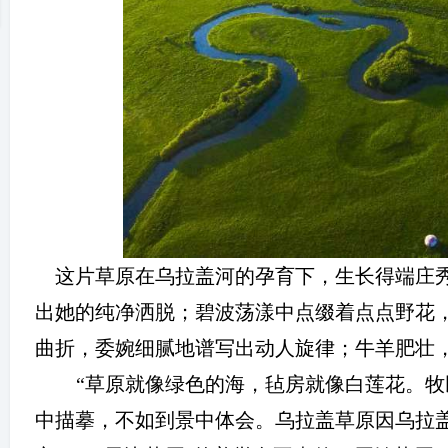
冀
这片草原在乌拉盖河的孕育下，生长得端庄秀
出她的纯净洒脱；碧波荡漾中点缀着点点野花
旅
曲折，委婉细腻地谱写出动人旋律；牛羊肥壮
“
草原就像绿色的海，毡房就像白莲花。牧
中描摹，不如到景中体会。乌拉盖草原因乌拉