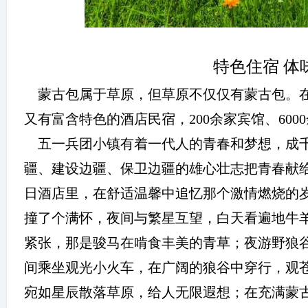
特色住宿 体
蒙古包属于草原，但草原不仅仅有蒙古包。
又有富含特色的酒店民宿，
200
余家宾馆、
6000
五一兵团小镇有着一代人的青春和梦想，成
疆、建设边疆、保卫边疆的雄心壮志把青春献
日酒店里，在舒适温馨中追忆那个激情燃烧的
撞了个满怀，夜间与繁星互望，白天看遍地牛
紧张，那是骏马在啃食丰美的青草；夜游野狼
间乘坐观光小火车，在广阔的狼谷中穿行，观
宛如星辰散落草原，给人无限遐想；在充满蒙